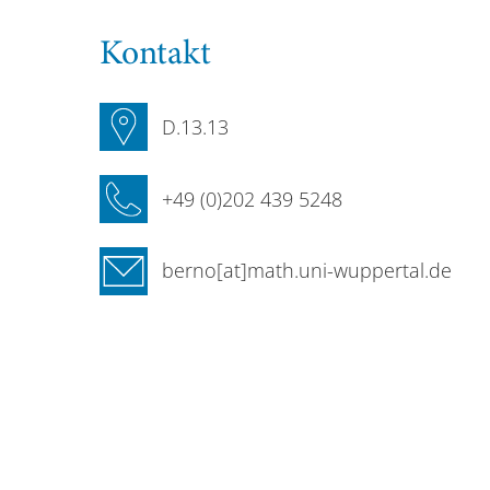
Kontakt
D.13.13
+49 (0)202 439 5248
berno[at]math.uni-wuppertal.de