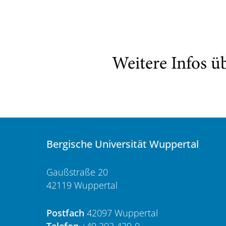
Weitere Infos ü
Bergische Universität Wuppertal
Gaußstraße 20
42119 Wuppertal
Postfach
42097 Wuppertal