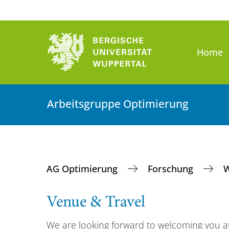
Home
Arbeitsgruppe Optimierung
AG Optimierung
Forschung
W
Venue & Travel
We are looking forward to welcoming you a