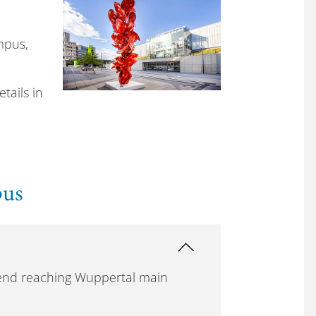
mpus,
tails in
pus
mend reaching Wuppertal main