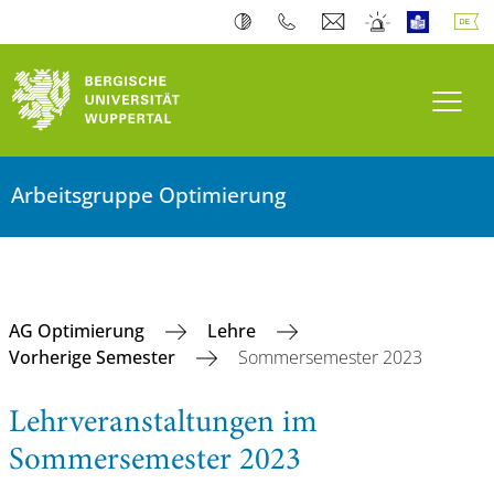
Navi
Arbeitsgruppe Optimierung
AG Optimierung
Lehre
Vorherige Semester
Sommersemester 2023
Lehrveranstaltungen im
Sommersemester 2023