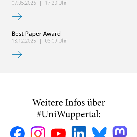
07.05.2026
|
17:20 Uhr
Women in Optimization 2026 an der Bergischen Universit
Best Paper Award
18.12.2025
|
08:09 Uhr
Best Paper Award
Weitere Infos über
#UniWuppertal: