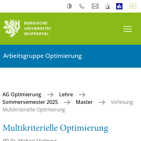
Navi
Arbeitsgruppe Optimierung
AG Optimierung
Lehre
Sommersemester 2025
Master
Vorlesung:
Multikriterielle Optimierung
Multikriterielle Optimierung