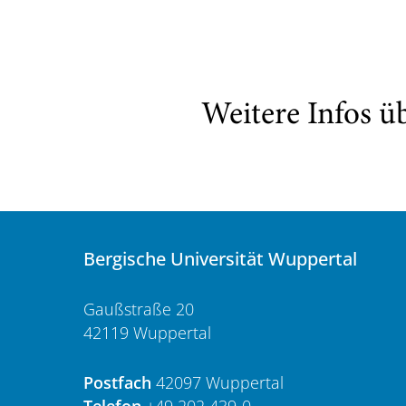
Weitere Infos ü
Bergische Universität Wuppertal
Gaußstraße 20
42119 Wuppertal
Postfach
42097 Wuppertal