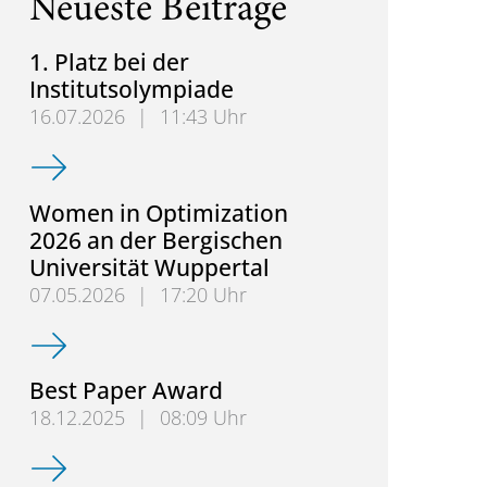
Neueste Beiträge
1. Platz bei der
Institutsolympiade
16.07.2026
|
11:43 Uhr
1. Platz bei der Institutsolympiade
Women in Optimization
2026 an der Bergischen
Universität Wuppertal
07.05.2026
|
17:20 Uhr
Women in Optimization 2026 an der Bergischen Uni
Best Paper Award
18.12.2025
|
08:09 Uhr
Best Paper Award