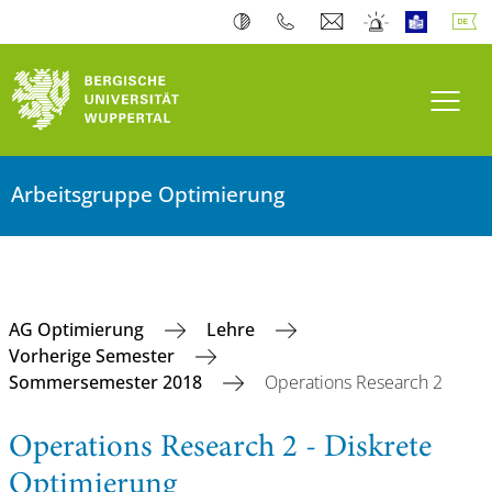
Navi
Arbeitsgruppe Optimierung
AG Optimierung
Lehre
Vorherige Semester
Sommersemester 2018
Operations Research 2
Operations Research 2 - Diskrete
Optimierung